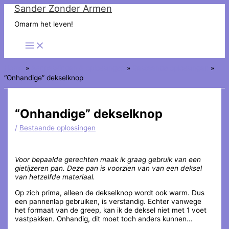
Sander Zonder Armen
Ga
naar
Omarm het leven!
de
inhoud
Home
Aanpassingen & oplossingen
Bestaande oplossingen
“Onhandige” dekselknop
“Onhandige” dekselknop
/
Bestaande oplossingen
Voor bepaalde gerechten maak ik graag gebruik van een
gietijzeren pan. Deze pan is voorzien van van een deksel
van hetzelfde materiaal.
Op zich prima, alleen de dekselknop wordt ook warm. Dus
een pannenlap gebruiken, is verstandig. Echter vanwege
het formaat van de greep, kan ik de deksel niet met 1 voet
vastpakken. Onhandig, dit moet toch anders kunnen…