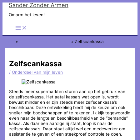
Sander Zonder Armen
Ga
naar
Omarm het leven!
de
inhoud
Home
Onderdeel van mijn leven
Zelfscankassa
Zelfscankassa
/
Onderdeel van mijn leven
Steeds meer supermarkten sturen aan op het gebruik van
de zelfscankassa. Het aatal kassa’s wat open is, wordt
bewust minder en er zijn steeds meer zelfscankassa’s
beschikbaar. Deze ontwikkeling biedt mij de keuze om ook
sneller mijn boodschappen af te rekenen. Ik kijk tegewoordig
even naar de lengte en beschikbaarheid van de “bemande”
kassa. Als daar een aardige rij staat, loop ik naar de
zelfscankassa’s. Daar staat altijd wel een medewerker om
assistentie te geven of een steekproef controle te doen.