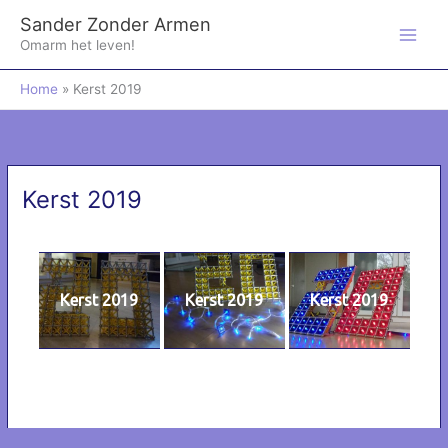
Ga
Sander Zonder Armen
naar
de
Omarm het leven!
inhoud
Home
Kerst 2019
Kerst 2019
Kerst 2019
Kerst 2019
Kerst 2019