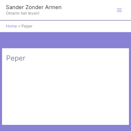
Ga
Sander Zonder Armen
naar
de
Omarm het leven!
inhoud
Home
Peper
Peper