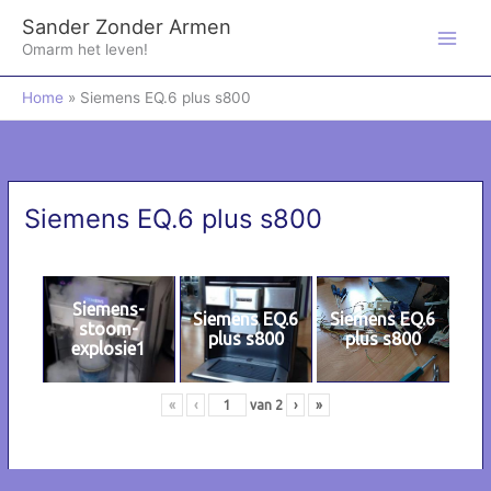
Ga
Sander Zonder Armen
naar
de
Omarm het leven!
inhoud
Home
Siemens EQ.6 plus s800
Siemens EQ.6 plus s800
Siemens-
Siemens EQ.6
Siemens EQ.6
stoom-
plus s800
plus s800
explosie1
«
‹
van
2
›
»