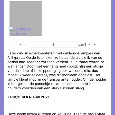
«
‹
van
3
›
»
Later ging ik experimenteren met gekleurde lampjes van
AliExpress. Op de foto leken ze hetzelfde als die ik van de
Action had. Maar er zat toch verschil in. In totaal waren ze
wat langer. Door met een tang heel voorzichtig een stukje
van de krimp af te knippen (ging ook wel eens mis, dus
moest ik weer solderen), was dit probleem opgelost. Het
lampje klemt mooi in de transparante houder. Om de houder
in het gekleurde paneeltje te laten klemmen, heb ik de
houders voorzien van een klein siliconen slang.
Kerst/Oud & Nieuw 2021
Deze boom kwam ik tegen op YouTube. Toen de basis klaar