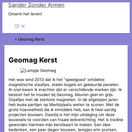
Sander Zonder Armen
Ga
naar
Omarm het leven!
de
inhoud
Home
Geomag Kerst
Geomag Kerst
Het was eind 2013 dat ik het “speelgoed” ontdekte:
magnetische staafjes, stalen kogels en gekleurde panelen.
Al snel kwam ik erachter dat er verschillende merken zijn. Ik
besloot het te houden bij Geomag, kleuren geel en grijs.
Staafjes met de sterkste magneten. In de afgelopen jaren
heb leuke partijen op Marktplaats weten te scoren. Met de
grote hoeveelheid die ik inmiddels heb, kan ik heel aardig
projecten bouwen. Daarbij is het mijn uitdaging om deze
bouwsels te voorzien van fraaie ledverlichting. Het is traditie
geworden hiermee mijn kerstkaart te maken. Een idee
bedenken, een paar dagen bouwen, lampjes erin prutsen,