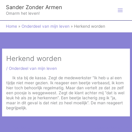
Ga
Sander Zonder Armen
naar
de
Omarm het leven!
inhoud
Home
Onderdeel van mijn leven
Herkend worden
Herkend worden
/
Onderdeel van mijn leven
Ik sta bij de kassa. Zegt de medewerkster “Ik heb u al een
tijdje niet meer gezien. Ik reageer een beetje verbaasd, ik kom
hier toch behoorlijk regelmatig. Maar dan vertelt ze dat ze zelf
een poosje is weggeweest. Zegt de klant achter mij “dat is wel
leuk hè als ze je herkennen”. Een beetje lacherig zeg ik “ja,
maar in dit geval is dat niet zo heel moeilijk”. De man reageert
begrijpelijk.
←
Vorige Bericht
Volgende Bericht
→