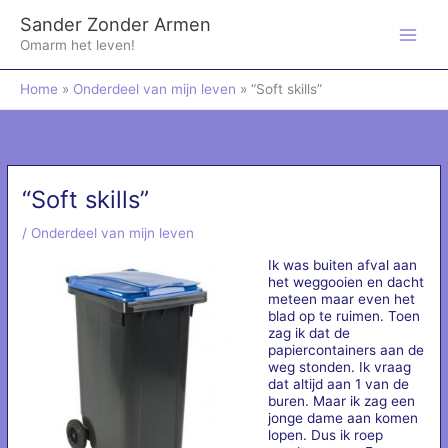
Ga
Sander Zonder Armen
naar
de
Omarm het leven!
inhoud
Home
Onderdeel van mijn leven
“Soft skills”
“Soft skills”
/
Onderdeel van mijn leven
Ik was buiten afval aan
het weggooien en dacht
meteen maar even het
blad op te ruimen. Toen
zag ik dat de
papiercontainers aan de
weg stonden. Ik vraag
dat altijd aan 1 van de
buren. Maar ik zag een
jonge dame aan komen
lopen. Dus ik roep