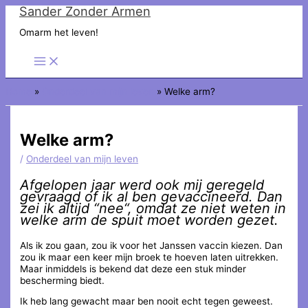
Sander Zonder Armen
Ga
naar
Omarm het leven!
de
inhoud
Home
Onderdeel van mijn leven
Welke arm?
Welke arm?
/
Onderdeel van mijn leven
Afgelopen jaar werd ook mij geregeld
gevraagd of ik al ben gevaccineerd. Dan
zei ik altijd “
nee
“, omdat ze niet weten in
welke arm de spuit moet worden gezet.
Als ik zou gaan, zou ik voor het Janssen vaccin kiezen. Dan
zou ik maar een keer mijn broek te hoeven laten uitrekken.
Maar inmiddels is bekend dat deze een stuk minder
bescherming biedt.
Ik heb lang gewacht maar ben nooit echt tegen geweest.