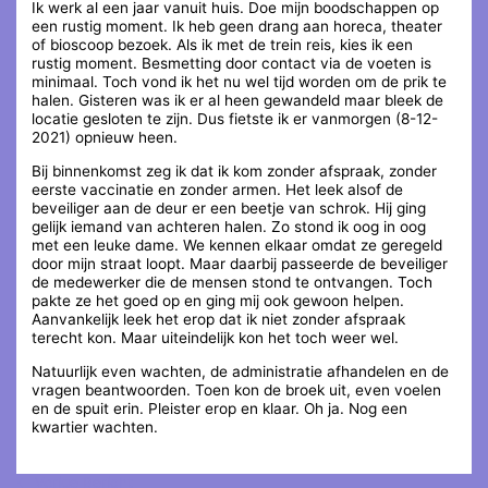
Ik werk al een jaar vanuit huis. Doe mijn boodschappen op
een rustig moment. Ik heb geen drang aan horeca, theater
of bioscoop bezoek. Als ik met de trein reis, kies ik een
rustig moment. Besmetting door contact via de voeten is
minimaal. Toch vond ik het nu wel tijd worden om de prik te
halen. Gisteren was ik er al heen gewandeld maar bleek de
locatie gesloten te zijn. Dus fietste ik er vanmorgen (8-12-
2021) opnieuw heen.
Bij binnenkomst zeg ik dat ik kom zonder afspraak, zonder
eerste vaccinatie en zonder armen. Het leek alsof de
beveiliger aan de deur er een beetje van schrok. Hij ging
gelijk iemand van achteren halen. Zo stond ik oog in oog
met een leuke dame. We kennen elkaar omdat ze geregeld
door mijn straat loopt. Maar daarbij passeerde de beveiliger
de medewerker die de mensen stond te ontvangen. Toch
pakte ze het goed op en ging mij ook gewoon helpen.
Aanvankelijk leek het erop dat ik niet zonder afspraak
terecht kon. Maar uiteindelijk kon het toch weer wel.
Natuurlijk even wachten, de administratie afhandelen en de
vragen beantwoorden. Toen kon de broek uit, even voelen
en de spuit erin. Pleister erop en klaar. Oh ja. Nog een
kwartier wachten.
←
Vorige Bericht