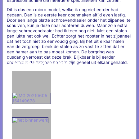
espressomachine die meerdere specialiteiten kan zetten.
Dit is dus een micro model, welke ik nog niet eerder had
gedaan. Dan is de eerste keer openmaken altijd even lastig.
Door een lange platte schroevendraaier onder het zijpaneel te
schuiven, kun je deze naar achteren duwen. Maar zo’n extra
lange schroevendraaier had ik toen nog niet. Met een stalen
pen lukte het ook wel. Echter zorgt het rooster in het zijpaneel
dat het toch niet zo eenvoudig ging. Bij het uit elkaar halen
van de zetgroep, bleek de stalen as zo vast te zitten dat er
een hamer aan te pas moest komen. De borgring was
dusdanig verroest dat deze brak. Blijkbaar is bij eerder
onderhoud de zetgoep nooit in zijn geheel uit elkaar gehaald.
IMG 20210605 154149678
het binnenwerk
Borgring en as van de zetgroep