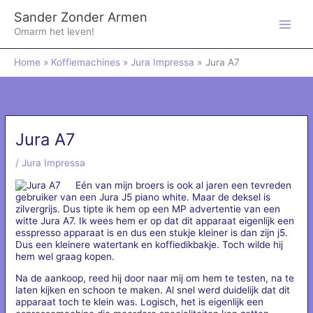
Ga
Sander Zonder Armen
naar
de
Omarm het leven!
inhoud
Home
Koffiemachines
Jura Impressa
Jura A7
Jura A7
/
Jura Impressa
Eén van mijn broers is ook al jaren een tevreden
gebruiker van een Jura J5 piano white. Maar de deksel is
zilvergrijs. Dus tipte ik hem op een MP advertentie van een
witte Jura A7. Ik wees hem er op dat dit apparaat eigenlijk een
esspresso apparaat is en dus een stukje kleiner is dan zijn j5.
Dus een kleinere watertank en koffiedikbakje. Toch wilde hij
hem wel graag kopen.
Na de aankoop, reed hij door naar mij om hem te testen, na te
laten kijken en schoon te maken. Al snel werd duidelijk dat dit
apparaat toch te klein was. Logisch, het is eigenlijk een