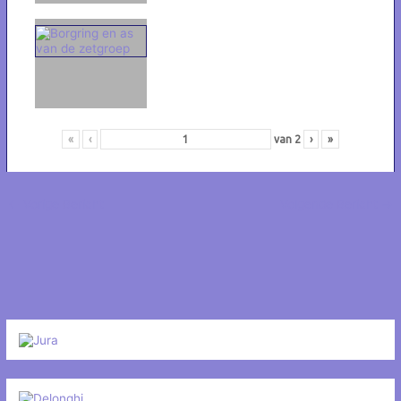
«
‹
van
2
›
»
←
Vorige Bericht
Volgende Bericht
→