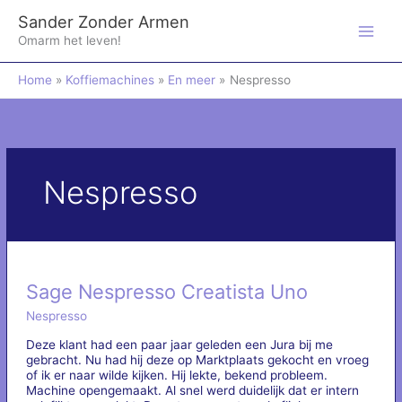
Ga
Sander Zonder Armen
naar
de
Omarm het leven!
inhoud
Home
Koffiemachines
En meer
Nespresso
Nespresso
Sage Nespresso Creatista Uno
Nespresso
Deze klant had een paar jaar geleden een Jura bij me
gebracht. Nu had hij deze op Marktplaats gekocht en vroeg
of ik er naar wilde kijken. Hij lekte, bekend probleem.
Machine opengemaakt. Al snel werd duidelijk dat er intern