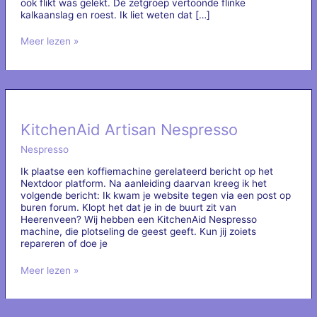
ook flikt was gelekt. De zetgroep vertoonde flinke
kalkaanslag en roest. Ik liet weten dat […]
Sage
Meer lezen »
Nespresso
Creatista
Uno
KitchenAid Artisan Nespresso
Nespresso
Ik plaatse een koffiemachine gerelateerd bericht op het
Nextdoor platform. Na aanleiding daarvan kreeg ik het
volgende bericht: Ik kwam je website tegen via een post op
buren forum. Klopt het dat je in de buurt zit van
Heerenveen? Wij hebben een KitchenAid Nespresso
machine, die plotseling de geest geeft. Kun jij zoiets
repareren of doe je
KitchenAid
Meer lezen »
Artisan
Nespresso